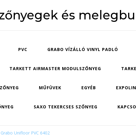
szőnyegek és melegbu
PVC
GRABO VÍZÁLLÓ VINYL PADLÓ
TARKETT AIRMASTER MODULSZŐNYEG
TARKE
SZŐNYEG
MŰFÜVEK
EGYÉB
EXPOLIN
ŐNYEG
SAXO TEKERCSES SZŐNYEG
KAPCS
Grabo Unifloor PVC 6402