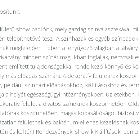
osítunk.
ületű show padlónk, mely gazdag színválasztékával min
én telepíthetővé teszi. A színházak és egyéb színpadok
inek megfelelően. Ebben a lenyűgöző világban a látvány 
zivárvány minden színét magukban foglalják, nemcsak e
 fent említett tulajdonságokkal rendelkező könnyű és kö
ly más előadás számára. A dekoratív felületnek köszö
 például színházi előadásokhoz, kiállításokhoz és ter
ja a helyét egészségügyi intézményekben, üzletekben, k
koratív felület a divatos színeknek köszönhetően Old
ptatónak köszönhetően, magas kopásállóságot biztosítv
rkázatlan felületnek és baktérium-ellenes kezelésnek kö
eltéri és kültéri) Rendezvények, show-k Kiállítások, bem