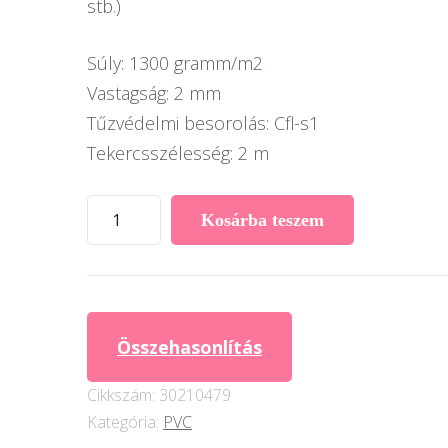
stb.)
Súly: 1300 gramm/m2
Vastagság: 2 mm
Tűzvédelmi besorolás: Cfl-s1
Tekercsszélesség: 2 m
Grabo
Kosárba teszem
Unifloor
PVC
6402
mennyiség
Összehasonlítás
Cikkszám:
30210479
Kategória:
PVC