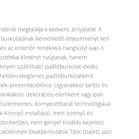
denki megtalálja a kedvenc árnyalatát. A
 burkolatának kiemelkedő teljesítményt kell
és az enteriőr rendkívüli hangsúlyt kap. A
sztétikai élményt nyújtanak, hanem
nnyen szállítható padlóburkolat ideális
nhetően ideiglenes padlóburkolatként
mék-prezentációkhoz. Ugyanakkor tartós és
linikákon, dekorációs elemként vagy ipari
ószermentes, környezetbarát technológiával
a Könnyű installáció, mert könnyű és
szönhetően, nem igényel további kezelést.
utatótermek Divatbemutatók Tánc (balett, jazz