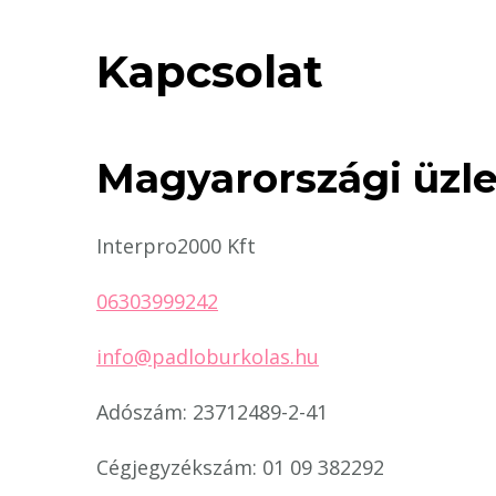
Kapcsolat
Magyarországi üzl
Interpro2000 Kft
06303999242
info@padloburkolas.hu
Adószám: 23712489-2-41
Cégjegyzékszám: 01 09 382292