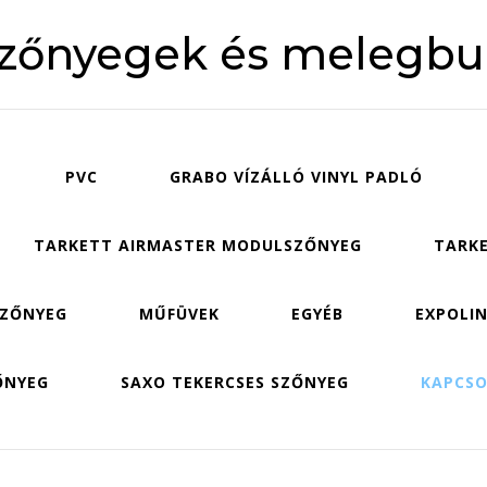
szőnyegek és melegbu
PVC
GRABO VÍZÁLLÓ VINYL PADLÓ
TARKETT AIRMASTER MODULSZŐNYEG
TARKE
SZŐNYEG
MŰFÜVEK
EGYÉB
EXPOLIN
ŐNYEG
SAXO TEKERCSES SZŐNYEG
KAPCS