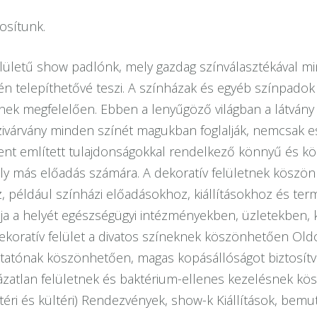
osítunk.
ületű show padlónk, mely gazdag színválasztékával min
én telepíthetővé teszi. A színházak és egyéb színpadok
inek megfelelően. Ebben a lenyűgöző világban a látvány 
zivárvány minden színét magukban foglalják, nemcsak e
 fent említett tulajdonságokkal rendelkező könnyű és kö
ly más előadás számára. A dekoratív felületnek köszö
 például színházi előadásokhoz, kiállításokhoz és ter
ja a helyét egészségügyi intézményekben, üzletekben, k
koratív felület a divatos színeknek köszönhetően Old
ptatónak köszönhetően, magas kopásállóságot biztosítv
rkázatlan felületnek és baktérium-ellenes kezelésnek kö
eltéri és kültéri) Rendezvények, show-k Kiállítások, bem