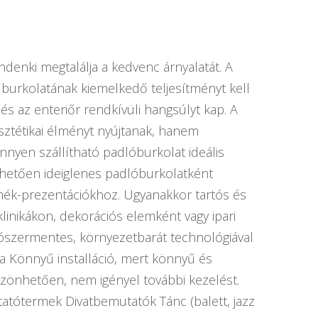
denki megtalálja a kedvenc árnyalatát. A
 burkolatának kiemelkedő teljesítményt kell
és az enteriőr rendkívüli hangsúlyt kap. A
sztétikai élményt nyújtanak, hanem
nnyen szállítható padlóburkolat ideális
nhetően ideiglenes padlóburkolatként
mék-prezentációkhoz. Ugyanakkor tartós és
linikákon, dekorációs elemként vagy ipari
ószermentes, környezetbarát technológiával
a Könnyű installáció, mert könnyű és
szönhetően, nem igényel további kezelést.
utatótermek Divatbemutatók Tánc (balett, jazz