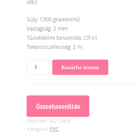
stb.)
Súly: 1300 gramm/m2
Vastagság: 2 mm
Tűzvédelmi besorolás: Cfl-s1
Tekercsszélesség: 2 m
Grabo
Kosárba teszem
Unifloor
PVC
2010
mennyiség
Összehasonlítás
Cikkszám:
30210468
Kategória:
PVC