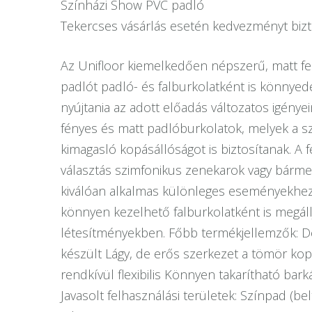
Színházi Show PVC padló
Tekercses vásárlás esetén kedvezményt bizt
Az Unifloor kiemelkedően népszerű, matt fel
padlót padló- és falburkolatként is könnyed
nyújtania az adott előadás változatos igénye
fényes és matt padlóburkolatok, melyek a s
kimagasló kopásállóságot is biztosítanak. A
választás szimfonikus zenekarok vagy bárme
kiválóan alkalmas különleges eseményekhez,
könnyen kezelhető falburkolatként is megáll
létesítményekben. Főbb termékjellemzők: De
készült Lágy, de erős szerkezet a tömör ko
rendkívül flexibilis Könnyen takarítható ba
Javasolt felhasználási területek: Színpad (b