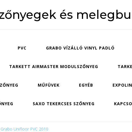
szőnyegek és melegbu
PVC
GRABO VÍZÁLLÓ VINYL PADLÓ
TARKETT AIRMASTER MODULSZŐNYEG
TARKE
SZŐNYEG
MŰFÜVEK
EGYÉB
EXPOLIN
ŐNYEG
SAXO TEKERCSES SZŐNYEG
KAPCS
Grabo Unifloor PVC 2010