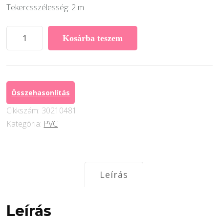
Tekercsszélesség: 2 m
Grabo
Kosárba teszem
Unifloor
PVC
7120
mennyiség
Összehasonlítás
Cikkszám:
30210481
Kategória:
PVC
Leírás
Leírás