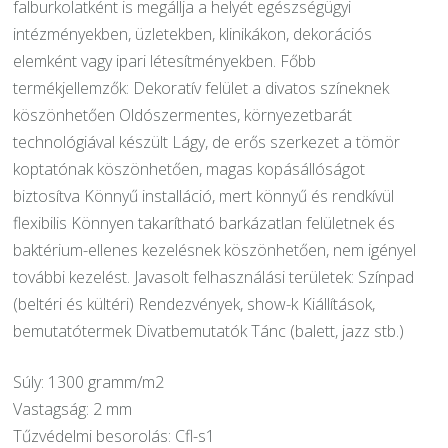
falburkolatként is megállja a helyét egészségügyi
intézményekben, üzletekben, klinikákon, dekorációs
elemként vagy ipari létesítményekben. Főbb
termékjellemzők: Dekoratív felület a divatos színeknek
köszönhetően Oldószermentes, környezetbarát
technológiával készült Lágy, de erős szerkezet a tömör
koptatónak köszönhetően, magas kopásállóságot
biztosítva Könnyű installáció, mert könnyű és rendkívül
flexibilis Könnyen takarítható barkázatlan felületnek és
baktérium-ellenes kezelésnek köszönhetően, nem igényel
további kezelést. Javasolt felhasználási területek: Színpad
(beltéri és kültéri) Rendezvények, show-k Kiállítások,
bemutatótermek Divatbemutatók Tánc (balett, jazz stb.)
Súly: 1300 gramm/m2
Vastagság: 2 mm
Tűzvédelmi besorolás: Cfl-s1