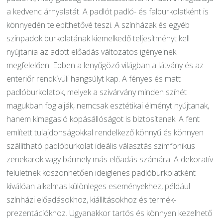
a kedvenc árnyalatát. A padlót padló- és falburkolatként is
könnyedén telepíthetővé teszi. A színházak és egyéb
színpadok burkolatának kiemelkedő teljesítményt kell
nyújtania az adott előadás változatos igényeinek
megfelelően. Ebben a lenyűgöző világban a látvány és az
enteriőr rendkívüli hangsúlyt kap. A fényes és matt
padlóburkolatok, melyek a szivárvány minden színét
magukban foglalják, nemcsak esztétikai élményt nyújtanak,
hanem kimagasló kopásállóságot is biztosítanak. A fent
említett tulajdonságokkal rendelkező könnyű és könnyen
szállítható padlóburkolat ideális választás szimfonikus
zenekarok vagy bármely más előadás számára. A dekoratív
felületnek köszönhetően ideiglenes padlóburkolatként
kiválóan alkalmas különleges eseményekhez, például
színházi előadásokhoz, kiállításokhoz és termék-
prezentációkhoz. Ugyanakkor tartós és könnyen kezelhető