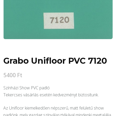
Grabo Unifloor PVC 7120
5400
Ft
Színházi Show PVC padló
Tekercses vásárlás esetén kedvezményt biztosítunk.
Az Unifloor kiemelkedően népszerű, matt felületű show
padlónk, mely gazdag színválasztékával mindenki megtalálja