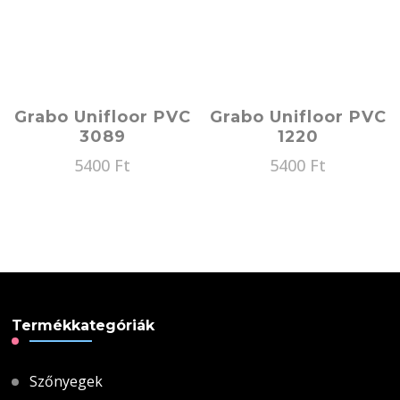
Grabo Unifloor PVC
Grabo Unifloor PVC
3089
1220
5400
Ft
5400
Ft
Termékkategóriák
Szőnyegek