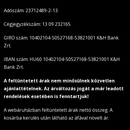
Adószám: 23712489-2-13
Cégjegyzékszám: 13 09 232165
GIRO szám: 10402104-50527168-53821001 K&H Bank
Zrt.
IBAN szám: HU60 10402104-50527168-53821001 K&H
Bank Zrt.
A feltüntetett árak nem minősülnek közvetlen
ajánlattételnek. Az árváltozás jogát a már leadott
rendelések esetében is fenntartjuk!
A webáruházban feltüntetett árak nettó összeg. A
kosárba kerülés után látható az áfával növelt ár.