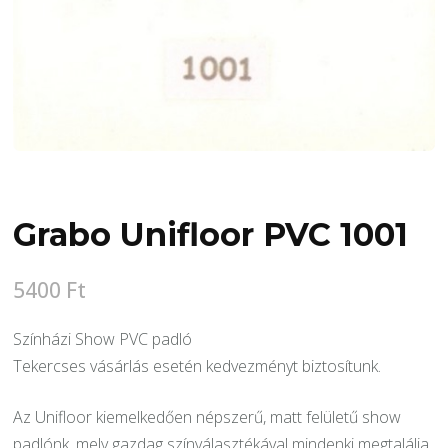
Grabo Unifloor PVC 1001
5400
Ft
Színházi Show PVC padló
Tekercses vásárlás esetén kedvezményt biztosítunk.
Az Unifloor kiemelkedően népszerű, matt felületű show
padlónk, mely gazdag színválasztékával mindenki megtalálja