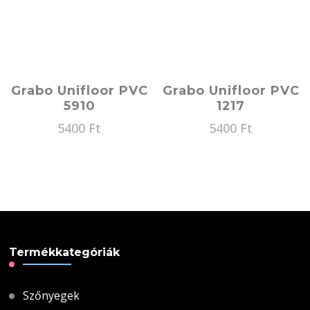
Grabo Unifloor PVC
Grabo Unifloor PVC
5910
1217
5400
Ft
5400
Ft
Termékkategóriák
Szőnyegek