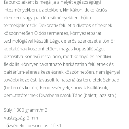
falburkolatként is megállja a helyét egészségügyi
intézményekben, üzletekben, klinikákon, dekorációs
elemként vagy ipari létesítményekben. Főbb
termékjellemzők: Dekoratív felület a divatos színeknek
köszönhetően Oldószermentes, környezetbarát
technológiával készült Lágy, de erős szerkezet a tömör
koptatónak köszönhetően, magas kopásállóságot
biztosítva Könnyű installáció, mert könnyű és rendkívül
flexibilis Könnyen takarítható barkázatlan felületnek és
baktérium-ellenes kezelésnek köszönhetően, nem igényel
további kezelést. Javasolt felhasználási területek: Színpad
(beltéri és kültéri) Rendezvények, show-k Kiállítások,
bemutatótermek Divatbemutatók Tánc (balett, jazz stb.)
Súly: 1300 gramm/m2
Vastagság: 2 mm
Tűzvédelmi besorolás: Cfl-s1