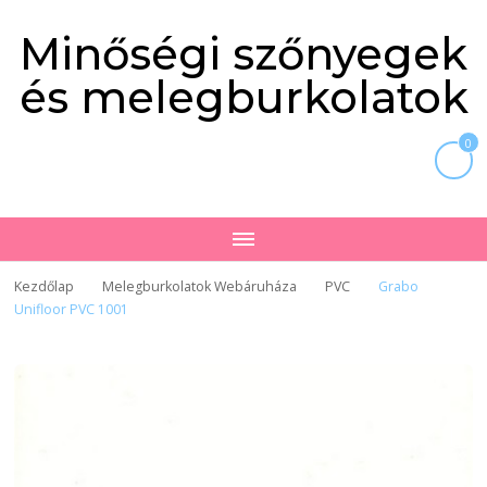
Minőségi szőnyegek
és melegburkolatok
0
Kezdőlap
Melegburkolatok Webáruháza
PVC
Grabo
Unifloor PVC 1001