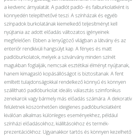
a kedvenc árnyalatát. A padlót padló- és falburkolatként is
könnyedén telepíthetővé teszi. A színházak és egyéb
színpadok burkolatának kiemelkedő teljesítményt kell
nyújtania az adott előadás változatos igényeinek
megfelelően. Ebben a lenyűgöző világban a látvány és az
enteriőr rendkívüli hangsúlyt kap. A fényes és matt
padlóburkolatok, melyek a szivárvány minden színét
magukban foglalják, nemcsak esztétikai élményt nyújtanak,
hanem kimagasló kopásállóságot is biztosítanak. A fent
említett tulajdonságokkal rendelkező könnyű és könnyen
szállítható padlóburkolat ideális választás szimfonikus
zenekarok vagy bármely más előadás számára. A dekoratív
felületnek köszönhetően ideiglenes padlóburkolatként
kiválóan alkalmas különleges eseményekhez, például
színházi előadásokhoz, kiállításokhoz és termék-
prezentációkhoz. Ugyanakkor tartós és könnyen kezelhető