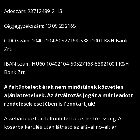
Adószám: 23712489-2-13
Cégjegyzékszám: 13 09 232165
GIRO szám: 10402104-50527168-53821001 K&H Bank
Zrt.
IBAN szám: HU60 10402104-50527168-53821001 K&H
Bank Zrt.
A feltüntetett árak nem minősülnek közvetlen
ajánlattételnek. Az árváltozás jogát a már leadott
rendelések esetében is fenntartjuk!
A webáruházban feltüntetett árak nettó összeg. A
kosárba kerülés után látható az áfával növelt ár.