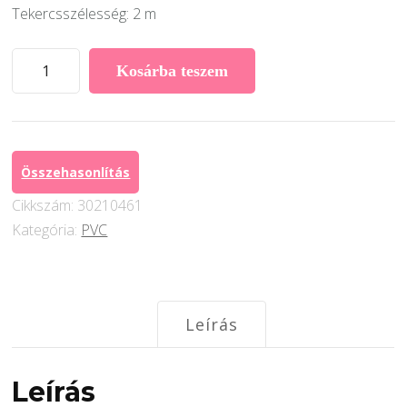
Tekercsszélesség: 2 m
Grabo
Kosárba teszem
Unifloor
PVC
1001
mennyiség
Összehasonlítás
Cikkszám:
30210461
Kategória:
PVC
Leírás
Leírás