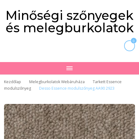
Minőségi szőnyegek
és melegburkolatok
0
Kezdőlap
Melegburkolatok Webáruháza
Tarkett Essence
modulszőnyeg
Desso Essence modulszőnyeg AA90 2923