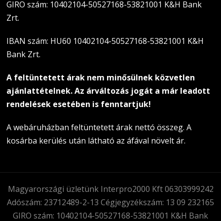
GIRO szám: 10402104-50527168-53821001 K&H Bank
Zrt.
IBAN szám: HU60 10402104-50527168-53821001 K&H
Bank Zrt.
A feltüntetett árak nem minősülnek közvetlen
ajánlattételnek. Az árváltozás jogát a már leadott
rendelések esetében is fenntartjuk!
A webáruházban feltüntetett árak nettó összeg. A
kosárba kerülés után látható az áfával növelt ár.
Magyarországi üzletünk Interpro2000 Kft 06303999242
Adószám: 23712489-2-13 Cégjegyzékszám: 13 09 232165
GIRO szám: 10402104-50527168-53821001 K&H Bank