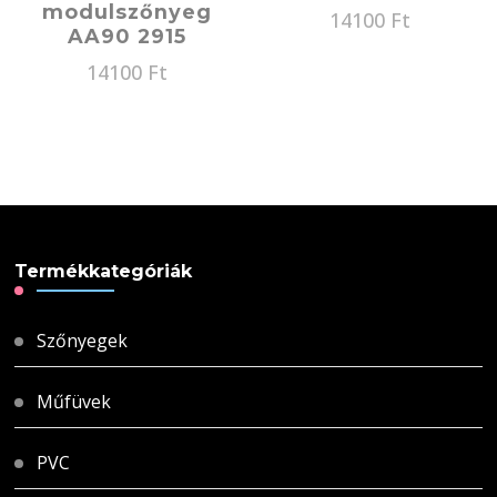
modulszőnyeg
14100
Ft
AA90 2915
14100
Ft
Termékkategóriák
Szőnyegek
Műfüvek
PVC