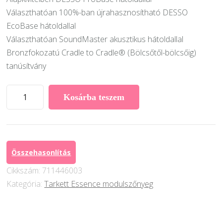
Választhatóan 100%-ban újrahasznosítható DESSO
EcoBase hátoldallal
Választhatóan SoundMaster akusztikus hátoldallal
Bronzfokozatú Cradle to Cradle® (Bölcsőtől-bölcsőig)
tanúsítvány
Desso
Kosárba teszem
Essence
modulszőnyeg
AA90
2923
Összehasonlítás
mennyiség
Cikkszám:
711446003
Kategória:
Tarkett Essence modulszőnyeg