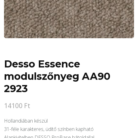
Desso Essence
modulszőnyeg AA90
2923
14100
Ft
Hollandiában készül
31-féle karakteres, üdítő színben kapható
Alapkivitelben DESSO ProBase hátoldallal