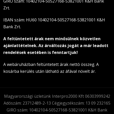
GIRO szám: 10402104-50527168-53821001 K&H Bank
Zrt.
IBAN szám: HU60 10402104-50527168-53821001 K&H
Bank Zrt.
A feltüntetett árak nem minősülnek közvetlen
ajánlattételnek. Az árváltozás jogát a már leadott
rendelések esetében is fenntartjuk!
A webáruházban feltüntetett árak nettó összeg. A
kosárba kerülés után látható az áfával növelt ár.
Magyarországi üzletünk Interpro2000 Kft 06303999242
Adószám: 23712489-2-13 Cégjegyzékszám: 13 09 232165
GIRO szám: 10402104-50527168-53821001 K&H Bank