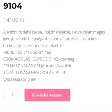
9104
14100
Ft
Ajánlott irodaházakba, intézményekbe, illetve olyan magas
igénybevételű helyiségekbe, ahová tartós és praktikus
burkolatot szeretnének lefektetni.
MÉRET: 50 cm x 50 cm /lap
CSOMAGOLÁSI EGYSÉG: 5 m2 /csomag
FELHASZNÁLÁS CÉLJA: irodai/közületi
TŰZÁLLÓSÁGI BESOROLÁS: Bfl-s1
VASTAGSÁG: 6mm
Desso
Kosárba teszem
Airmaster
modulszőnyeg