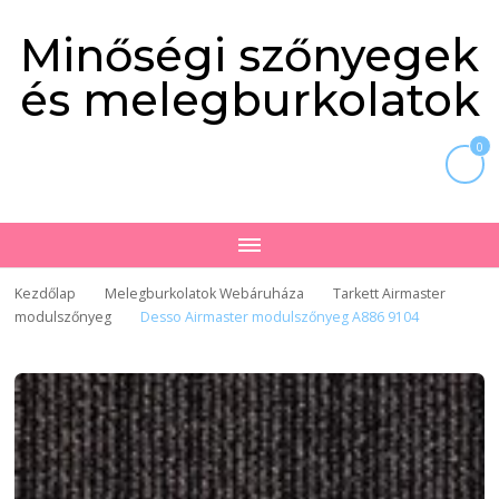
Minőségi szőnyegek
és melegburkolatok
0
Kezdőlap
Melegburkolatok Webáruháza
Tarkett Airmaster
modulszőnyeg
Desso Airmaster modulszőnyeg A886 9104