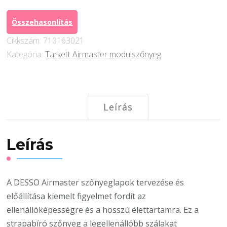
A886
9104
Összehasonlítás
mennyiség
Cikkszám:
710163021
Kategória:
Tarkett Airmaster modulszőnyeg
Leírás
Leírás
A DESSO Airmaster szőnyeglapok tervezése és
előállítása kiemelt figyelmet fordít az
ellenállóképességre és a hosszú élettartamra. Ez a
strapabíró szőnyeg a legellenállóbb szálakat