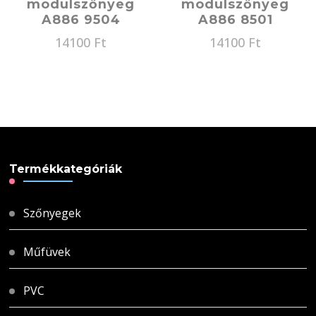
modulszőnyeg
modulszőnyeg
A886 9504
A886 8501
14100
Ft
14100
Ft
Termékkategóriák
Szőnyegek
Műfüvek
PVC