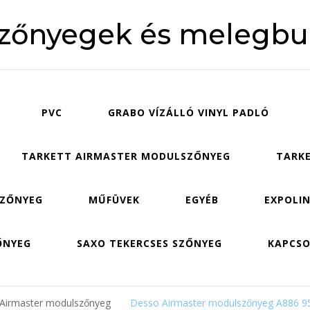
szőnyegek és melegbu
PVC
GRABO VÍZÁLLÓ VINYL PADLÓ
TARKETT AIRMASTER MODULSZŐNYEG
TARKE
SZŐNYEG
MŰFÜVEK
EGYÉB
EXPOLIN
ŐNYEG
SAXO TEKERCSES SZŐNYEG
KAPCS
 Airmaster modulszőnyeg
Desso Airmaster modulszőnyeg A886 9