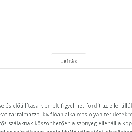
Leírás
és előállítása kiemelt figyelmet fordít az ellenáll
kat tartalmazza, kiválóan alkalmas olyan területekr
rős szálaknak köszönhetően a szőnyeg ellenáll a kopá