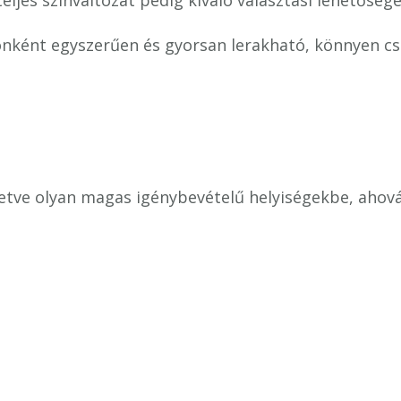
eljes színváltozat pedig kiváló választási lehetőség
ként egyszerűen és gyorsan lerakható, könnyen cse
letve olyan magas igénybevételű helyiségekbe, ahová