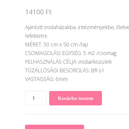
14100
Ft
Ajánlott irodaházakba, intézményekbe, illet
lefektetni.
MÉRET: 50 cm x 50 cm /lap
CSOMAGOLÁSI EGYSÉG: 5 m2 /csomag
FELHASZNÁLÁS CÉLJA: irodai/közületi
TŰZÁLLÓSÁGI BESOROLÁS: Bfl-s1
VASTAGSÁG: 6mm
Desso
Kosárba teszem
Airmaster
modulszőnyeg
A886