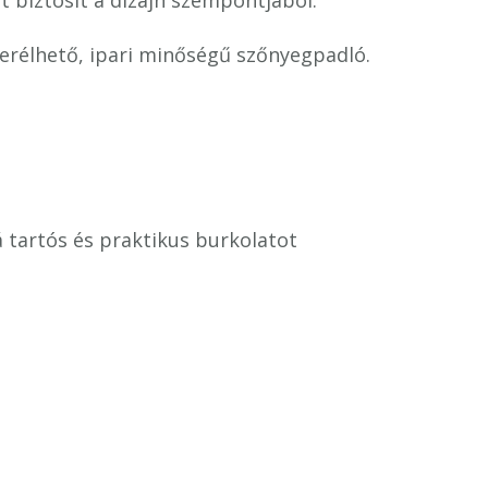
et biztosít a dizájn szempontjából.
rélhető, ipari minőségű szőnyegpadló.
 tartós és praktikus burkolatot