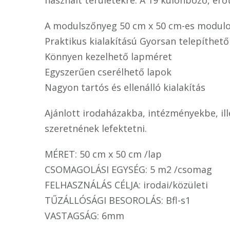
használt területekre. A 19 különböző, erőt
A modulszőnyeg 50 cm x 50 cm-es modulon
Praktikus kialakítású Gyorsan telepíthető
Könnyen kezelhető lapméret
Egyszerűen cserélhető lapok
Nagyon tartós és ellenálló kialakítás
Ajánlott irodaházakba, intézményekbe, il
szeretnének lefektetni.
MÉRET: 50 cm x 50 cm /lap
CSOMAGOLÁSI EGYSÉG: 5 m2 /csomag
FELHASZNÁLÁS CÉLJA: irodai/közületi
TŰZÁLLÓSÁGI BESOROLÁS: Bfl-s1
VASTAGSÁG: 6mm