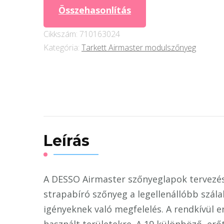
9522
Összehasonlítás
mennyiség
Cikkszám:
710163024
Kategória:
Tarkett Airmaster modulszőnyeg
Leírás
A DESSO Airmaster szőnyeglapok tervezése 
strapabíró szőnyeg a legellenállóbb szála
igényeknek való megfelelés. A rendkívül e