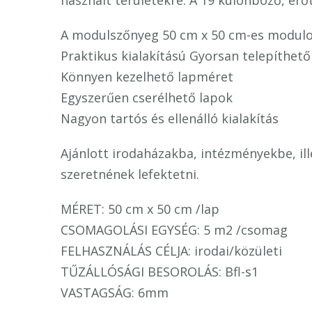
használt területekre. A 19 különböző, erőt
A modulszőnyeg 50 cm x 50 cm-es modulon
Praktikus kialakítású Gyorsan telepíthető
Könnyen kezelhető lapméret
Egyszerűen cserélhető lapok
Nagyon tartós és ellenálló kialakítás
Ajánlott irodaházakba, intézményekbe, il
szeretnének lefektetni.
MÉRET: 50 cm x 50 cm /lap
CSOMAGOLÁSI EGYSÉG: 5 m2 /csomag
FELHASZNÁLÁS CÉLJA: irodai/közületi
TŰZÁLLÓSÁGI BESOROLÁS: Bfl-s1
VASTAGSÁG: 6mm