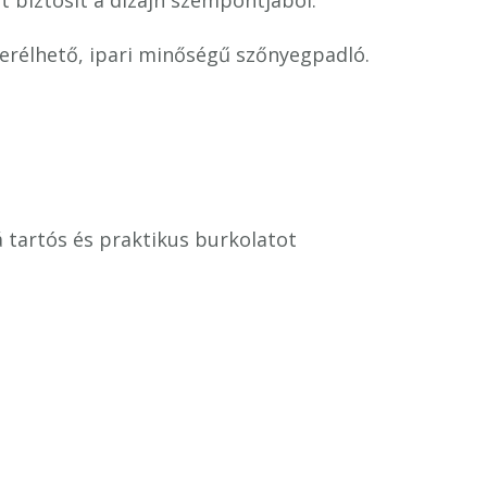
et biztosít a dizájn szempontjából.
rélhető, ipari minőségű szőnyegpadló.
 tartós és praktikus burkolatot