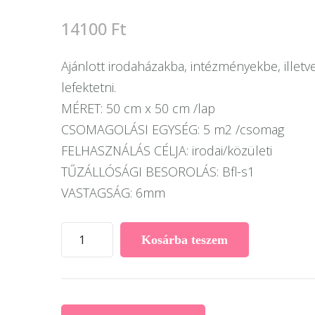
14100
Ft
Ajánlott irodaházakba, intézményekbe, illet
lefektetni.
MÉRET: 50 cm x 50 cm /lap
CSOMAGOLÁSI EGYSÉG: 5 m2 /csomag
FELHASZNÁLÁS CÉLJA: irodai/közületi
TŰZÁLLÓSÁGI BESOROLÁS: Bfl-s1
VASTAGSÁG: 6mm
Desso
Kosárba teszem
Airmaster
modulszőnyeg
A886