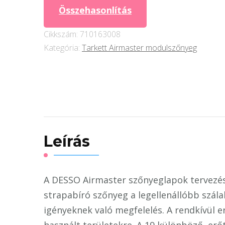
4307
Összehasonlítás
mennyiség
Cikkszám:
710163008
Kategória:
Tarkett Airmaster modulszőnyeg
Leírás
A DESSO Airmaster szőnyeglapok tervezése 
strapabíró szőnyeg a legellenállóbb szála
igényeknek való megfelelés. A rendkívül e