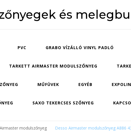
szőnyegek és melegbu
PVC
GRABO VÍZÁLLÓ VINYL PADLÓ
TARKETT AIRMASTER MODULSZŐNYEG
TARKE
SZŐNYEG
MŰFÜVEK
EGYÉB
EXPOLIN
ŐNYEG
SAXO TEKERCSES SZŐNYEG
KAPCS
 Airmaster modulszőnyeg
Desso Airmaster modulszőnyeg A886 4