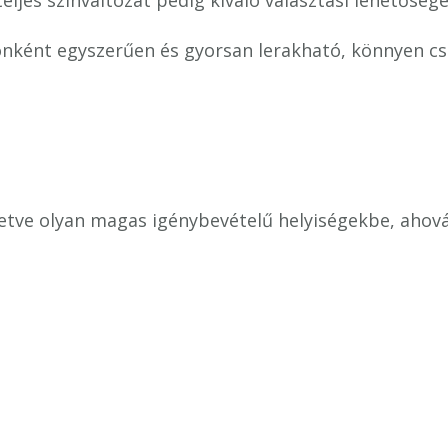
eljes színváltozat pedig kiváló választási lehetőség
ként egyszerűen és gyorsan lerakható, könnyen cse
letve olyan magas igénybevételű helyiségekbe, ahová