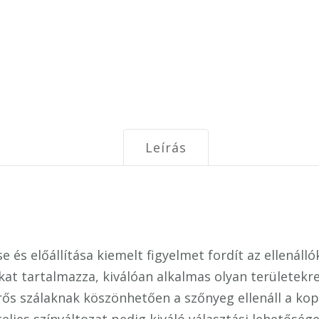
Leírás
és előállítása kiemelt figyelmet fordít az ellenáll
kat tartalmazza, kiválóan alkalmas olyan területekr
rős szálaknak köszönhetően a szőnyeg ellenáll a kopá