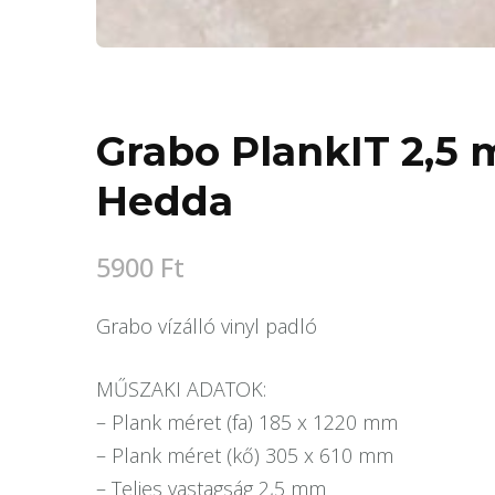
Grabo PlankIT 2,5 
Hedda
5900
Ft
Grabo vízálló vinyl padló
MŰSZAKI ADATOK:
– Plank méret (fa) 185 x 1220 mm
– Plank méret (kő) 305 x 610 mm
– Teljes vastagság 2,5 mm