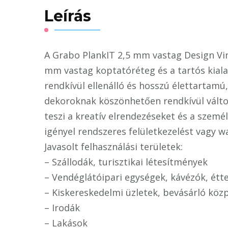
Leírás
A Grabo PlankIT 2,5 mm vastag Design Vin
mm vastag koptatóréteg és a tartós kial
rendkívül ellenálló és hosszú élettartamú
dekoroknak köszönhetően rendkívül vált
teszi a kreatív elrendezéseket és a személ
igényel rendszeres felületkezelést vagy w
Javasolt felhasználási területek:
– Szállodák, turisztikai létesítmények
– Vendéglátóipari egységek, kávézók, é
– Kiskereskedelmi üzletek, bevásárló köz
– Irodák
– Lakások