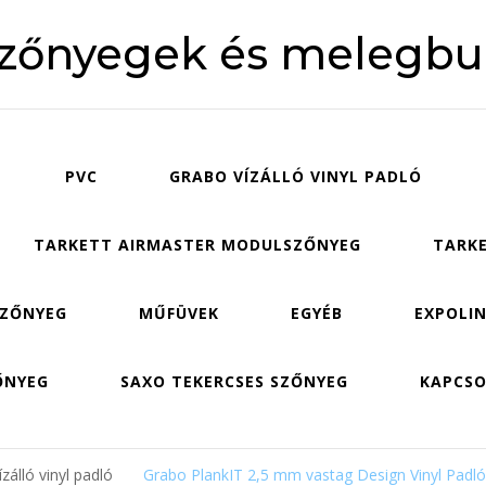
szőnyegek és melegbu
PVC
GRABO VÍZÁLLÓ VINYL PADLÓ
TARKETT AIRMASTER MODULSZŐNYEG
TARKE
SZŐNYEG
MŰFÜVEK
EGYÉB
EXPOLIN
ŐNYEG
SAXO TEKERCSES SZŐNYEG
KAPCS
zálló vinyl padló
Grabo PlankIT 2,5 mm vastag Design Vinyl Padló