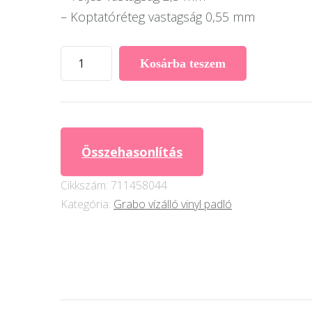
– Koptatóréteg vastagság 0,55 mm
Grabo
Kosárba teszem
PlankIT
2,5
mm
vastag
Összehasonlítás
Design
Vinyl
Cikkszám:
711458044
Padló
Kategória:
Grabo vízálló vinyl padló
burkolat
–
Hedda
mennyiség