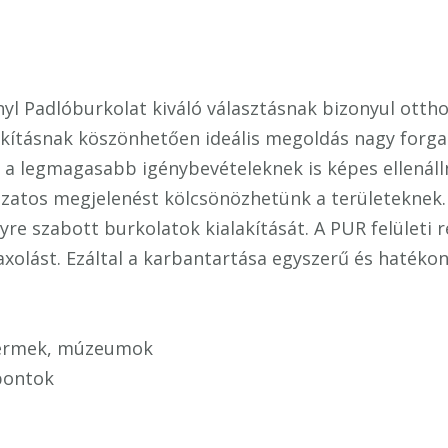
yl Padlóburkolat kiváló választásnak bizonyul otth
akításnak köszönhetően ideális megoldás nagy forga
, a legmagasabb igénybevételeknek is képes ellenáll
ozatos megjelenést kölcsönözhetünk a területeknek
yre szabott burkolatok kialakítását. A PUR felületi 
axolást. Ezáltal a karbantartása egyszerű és hatékon
ttermek, múzeumok
pontok