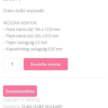
Grabo vízálló vinyl padló
MŰSZAKI ADATOK:
– Plank méret (fa) 185 x 1220 mm
– Plank méret (kő) 305 x 610 mm
– Teljes vastagság 2,5 mm
– Koptatóréteg vastagság 0,55 mm
Grabo
Kosárba teszem
PlankIT
2,5
mm
vastag
Összehasonlítás
Design
Cikkszám:
711458033
Vinyl
Kategória:
Grabo vízálló vinyl padló
Padló