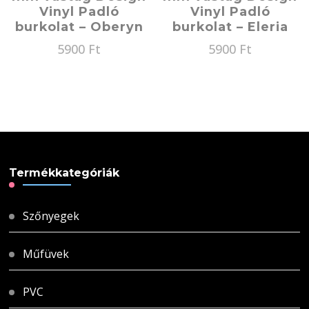
Vinyl Padló
Vinyl Padló
burkolat – Oberyn
burkolat – Eleria
5900
Ft
5900
Ft
Termékkategóriák
Szőnyegek
Műfüvek
PVC