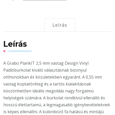
burkolat
–
Roslin
Leírás
mennyiség
Leírás
A Grabo PlankIT 2,5 mm vastag Design Vinyl
Padlóburkolat kiváló választásnak bizonyul
otthonokban és közületekben egyaránt. A 0,55 mm
vastag koptatóréteg és a tartós kialakításnak
köszönhetően ideális megoldás nagy forgalmú
helyiségek számára. A burkolat rendkívül ellenálló és
hosszú élettartamú, a legmagasabb igénybevételeknek
is képes ellenállni. A különböző fa hatású és mintájú