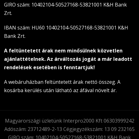
GIRO szám: 10402104-50527168-53821001 K&H Bank
Zrt.
IBAN szám: HU60 10402104-50527168-53821001 K&H
Bank Zrt.
A feltüntetett árak nem minősülnek közvetlen
ajánlattételnek. Az árváltozás jogát a már leadott
rendelések esetében is fenntartjuk!
A webáruházban feltüntetett árak nettó összeg. A
kosárba kerülés után látható az áfával növelt ár.
Magyarországi üzletünk Interpro2000 Kft 06303999242
Adószám: 23712489-2-13 Cégjegyzékszám: 13 09 232165
GIRO szám: 10402104-50527168-53821001 K&H Bank