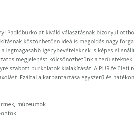
yl Padlóburkolat kiváló választásnak bizonyul otth
akításnak köszönhetően ideális megoldás nagy forga
, a legmagasabb igénybevételeknek is képes ellenáll
ozatos megjelenést kölcsönözhetünk a területeknek
yre szabott burkolatok kialakítását. A PUR felületi 
axolást. Ezáltal a karbantartása egyszerű és hatékon
ttermek, múzeumok
pontok