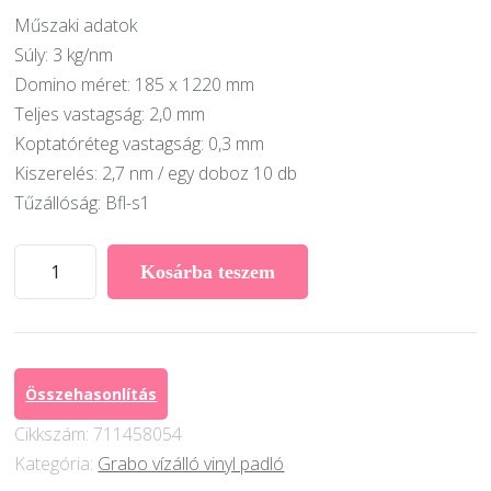
Műszaki adatok
Súly: 3 kg/nm
Domino méret: 185 x 1220 mm
Teljes vastagság: 2,0 mm
Koptatóréteg vastagság: 0,3 mm
Kiszerelés: 2,7 nm / egy doboz 10 db
Tűzállóság: Bfl-s1
Grabo
Kosárba teszem
LVT
Domino
2
Desing
Összehasonlítás
padló
Cikkszám:
711458054
Vinyil
Kategória:
Grabo vízálló vinyl padló
PVC