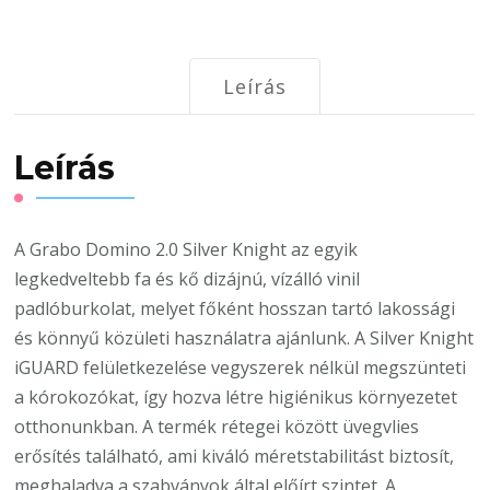
padló
davos
mennyiség
Leírás
Leírás
A Grabo Domino 2.0 Silver Knight az egyik
legkedveltebb fa és kő dizájnú, vízálló vinil
padlóburkolat, melyet főként hosszan tartó lakossági
és könnyű közületi használatra ajánlunk. A Silver Knight
iGUARD felületkezelése vegyszerek nélkül megszünteti
a kórokozókat, így hozva létre higiénikus környezetet
otthonunkban. A termék rétegei között üvegvlies
erősítés található, ami kiváló méretstabilitást biztosít,
meghaladva a szabványok által előírt szintet. A