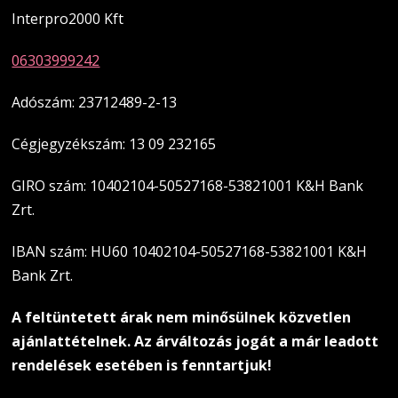
Interpro2000 Kft
06303999242
Adószám: 23712489-2-13
Cégjegyzékszám: 13 09 232165
GIRO szám: 10402104-50527168-53821001 K&H Bank
Zrt.
IBAN szám: HU60 10402104-50527168-53821001 K&H
Bank Zrt.
A feltüntetett árak nem minősülnek közvetlen
ajánlattételnek. Az árváltozás jogát a már leadott
rendelések esetében is fenntartjuk!