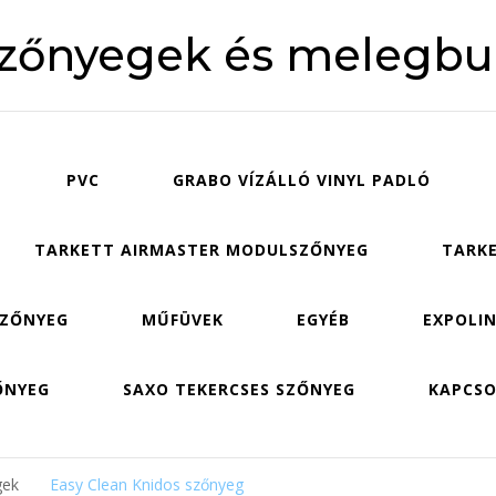
szőnyegek és melegbu
PVC
GRABO VÍZÁLLÓ VINYL PADLÓ
TARKETT AIRMASTER MODULSZŐNYEG
TARKE
SZŐNYEG
MŰFÜVEK
EGYÉB
EXPOLIN
ŐNYEG
SAXO TEKERCSES SZŐNYEG
KAPCS
gek
Easy Clean Knidos szőnyeg