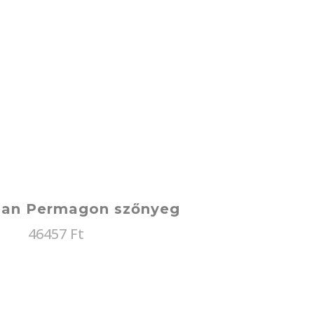
ean Permagon szőnyeg
46457
Ft