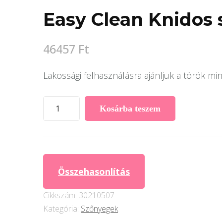
Easy Clean Knidos
46457
Ft
Lakossági felhasználásra ajánljuk a török 
Easy
Kosárba teszem
Clean
Knidos
szőnyeg
mennyiség
Összehasonlítás
Cikkszám:
30210507
Kategória:
Szőnyegek