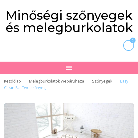
Minőségi szőnyegek
és melegburkolatok
0
Kezdőlap
Melegburkolatok Webáruháza
Szőnyegek
Easy
Clean Far Two szőnyeg