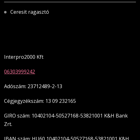
Ceresit ragasztó
Magyarországi üzletünk
Interpro2000 Kft
06303999242
Adószám: 23712489-2-13
Cégjegyzékszám: 13 09 232165
GIRO szám: 10402104-50527168-53821001 K&H Bank
Zrt.
IBAN szám: HU60 10402104-50527168-53821001 K&H