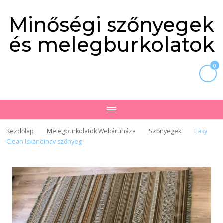
Minőségi szőnyegek
és melegburkolatok
0
Kezdőlap
Melegburkolatok Webáruháza
Szőnyegek
Easy
Clean Iskandinav szőnyeg