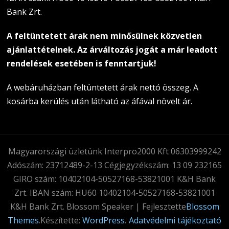
Bank Zrt.
A feltüntetett árak nem minősülnek közvetlen
ajánlattételnek. Az árváltozás jogát a már leadott
rendelések esetében is fenntartjuk!
A webáruházban feltüntetett árak nettó összeg. A
kosárba kerülés után látható az áfával növelt ár.
Magyarországi üzletünk Interpro2000 Kft 06303999242
Adószám: 23712489-2-13 Cégjegyzékszám: 13 09 232165
GIRO szám: 10402104-50527168-53821001 K&H Bank
Zrt. IBAN szám: HU60 10402104-50527168-53821001
K&H Bank Zrt.
Blossom Speaker | Fejlesztette
Blossom
Themes
.Készítette:
WordPress
.
Adatvédelmi tájékoztató