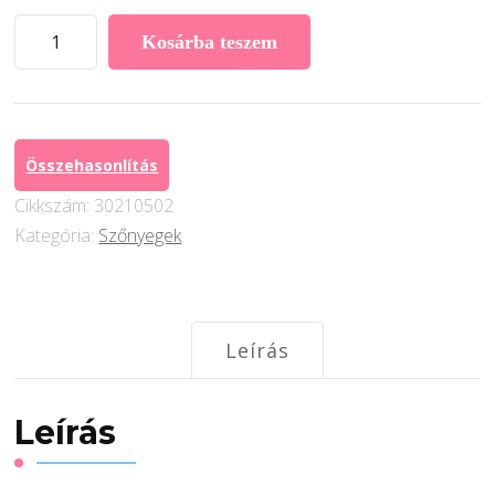
Easy
Kosárba teszem
Clean
Iskandinav
szőnyeg
mennyiség
Összehasonlítás
Cikkszám:
30210502
Kategória:
Szőnyegek
Leírás
Leírás