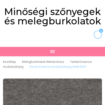
Minőségi szőnyegek
és melegburkolatok
0
Kezdőlap
Melegburkolatok Webáruháza
Tarkett Essence
modulszőnyeg
Desso Essence modulszőnyeg AA90 9507