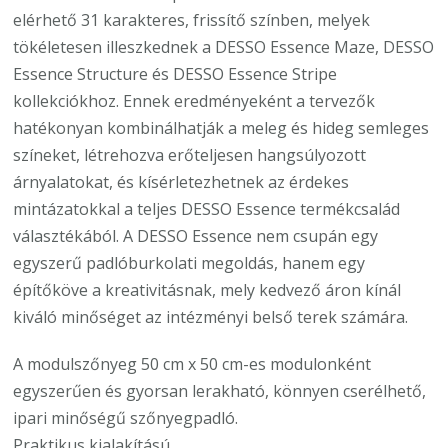
elérhető 31 karakteres, frissítő színben, melyek
tökéletesen illeszkednek a DESSO Essence Maze, DESSO
Essence Structure és DESSO Essence Stripe
kollekciókhoz. Ennek eredményeként a tervezők
hatékonyan kombinálhatják a meleg és hideg semleges
színeket, létrehozva erőteljesen hangsúlyozott
árnyalatokat, és kísérletezhetnek az érdekes
mintázatokkal a teljes DESSO Essence termékcsalád
választékából. A DESSO Essence nem csupán egy
egyszerű padlóburkolati megoldás, hanem egy
építőköve a kreativitásnak, mely kedvező áron kínál
kiváló minőséget az intézményi belső terek számára.
A modulszőnyeg 50 cm x 50 cm-es modulonként
egyszerűen és gyorsan lerakható, könnyen cserélhető,
ipari minőségű szőnyegpadló.
Praktikus kialakítású