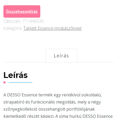
AA90
9507
Összehasonlítás
mennyiség
Cikkszám:
711446026
Kategória:
Tarkett Essence modulszőnyeg
Leírás
Leírás
A DESSO Essence termék egy rendkívül sokoldalú,
strapabíró és funkcionális megoldás, mely a négy
szőnyegkollekció összehangolt portfóliójának
kiemelkedő részét képezi. A sima hurkú DESSO Essence