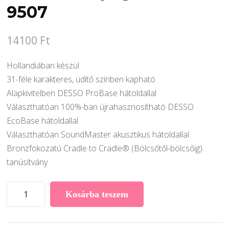
9507
14100
Ft
Hollandiában készül
31-féle karakteres, üdítő színben kapható
Alapkivitelben DESSO ProBase hátoldallal
Választhatóan 100%-ban újrahasznosítható DESSO
EcoBase hátoldallal
Választhatóan SoundMaster akusztikus hátoldallal
Bronzfokozatú Cradle to Cradle® (Bölcsőtől-bölcsőig)
tanúsítvány
Desso
Kosárba teszem
Essence
modulszőnyeg