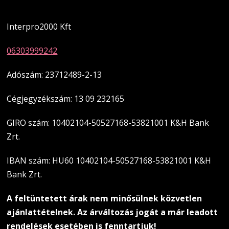
Magyarországi üzletünk
Interpro2000 Kft
06303999242
Adószám: 23712489-2-13
Cégjegyzékszám: 13 09 232165
GIRO szám: 10402104-50527168-53821001 K&H Bank
Zrt.
IBAN szám: HU60 10402104-50527168-53821001 K&H
Bank Zrt.
A feltüntetett árak nem minősülnek közvetlen
ajánlattételnek. Az árváltozás jogát a már leadott
rendelések esetében is fenntartjuk!