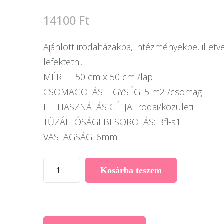
14100
Ft
Ajánlott irodaházakba, intézményekbe, illet
lefektetni.
MÉRET: 50 cm x 50 cm /lap
CSOMAGOLÁSI EGYSÉG: 5 m2 /csomag
FELHASZNÁLÁS CÉLJA: irodai/közületi
TŰZÁLLÓSÁGI BESOROLÁS: Bfl-s1
VASTAGSÁG: 6mm
Desso
Kosárba teszem
Airmaster
modulszőnyeg
A886