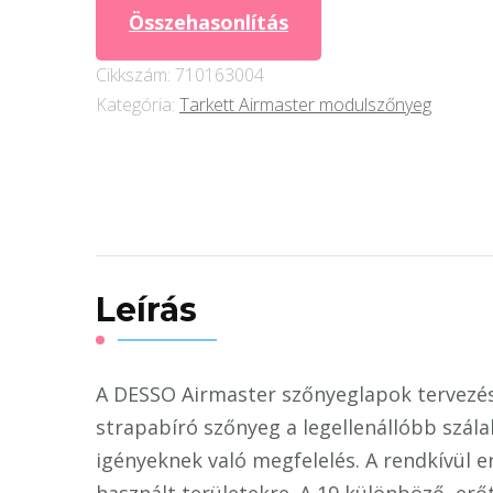
4208
Összehasonlítás
mennyiség
Cikkszám:
710163004
Kategória:
Tarkett Airmaster modulszőnyeg
Leírás
A DESSO Airmaster szőnyeglapok tervezése 
strapabíró szőnyeg a legellenállóbb szála
igényeknek való megfelelés. A rendkívül e