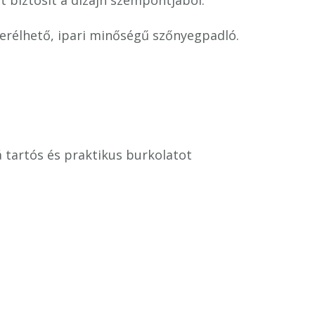
et biztosít a dizájn szempontjából.
rélhető, ipari minőségű szőnyegpadló.
 tartós és praktikus burkolatot