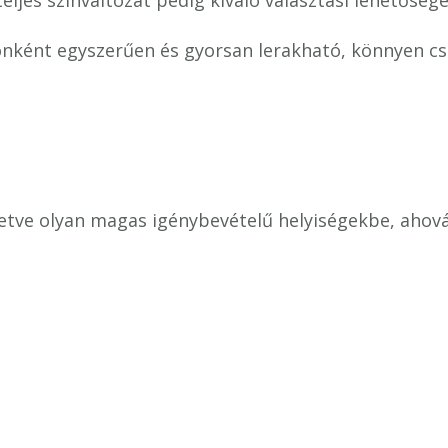
eljes színváltozat pedig kiváló választási lehetőség
ként egyszerűen és gyorsan lerakható, könnyen cse
letve olyan magas igénybevételű helyiségekbe, ahová