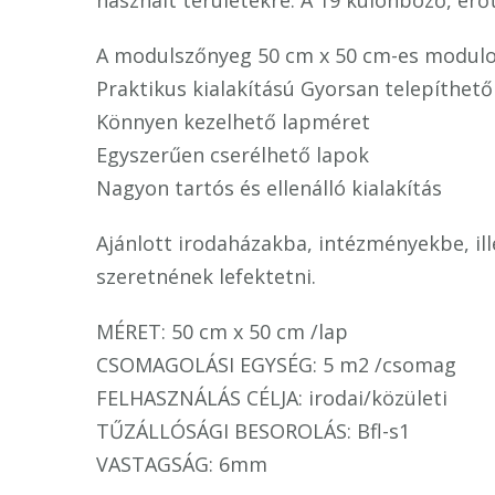
használt területekre. A 19 különböző, erőt
A modulszőnyeg 50 cm x 50 cm-es modulon
Praktikus kialakítású Gyorsan telepíthető
Könnyen kezelhető lapméret
Egyszerűen cserélhető lapok
Nagyon tartós és ellenálló kialakítás
Ajánlott irodaházakba, intézményekbe, il
szeretnének lefektetni.
MÉRET: 50 cm x 50 cm /lap
CSOMAGOLÁSI EGYSÉG: 5 m2 /csomag
FELHASZNÁLÁS CÉLJA: irodai/közületi
TŰZÁLLÓSÁGI BESOROLÁS: Bfl-s1
VASTAGSÁG: 6mm