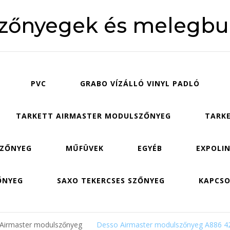
szőnyegek és melegbu
PVC
GRABO VÍZÁLLÓ VINYL PADLÓ
TARKETT AIRMASTER MODULSZŐNYEG
TARKE
SZŐNYEG
MŰFÜVEK
EGYÉB
EXPOLIN
ŐNYEG
SAXO TEKERCSES SZŐNYEG
KAPCS
 Airmaster modulszőnyeg
Desso Airmaster modulszőnyeg A886 4