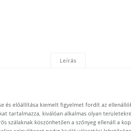
Leírás
és előállítása kiemelt figyelmet fordít az ellenáll
kat tartalmazza, kiválóan alkalmas olyan területekr
rős szálaknak köszönhetően a szőnyeg ellenáll a kopá