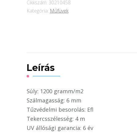
Cikkszám:
30210458
Kategória:
Műfüvek
Leírás
Súly: 1200 gramm/m2
Szálmagasság: 6 mm
Tűzvédelmi besorolás: Efl
Tekercsszélesség: 4 m
UV állósági garancia: 6 év