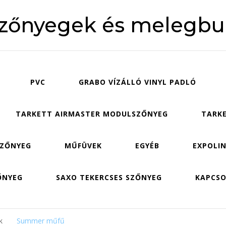
szőnyegek és melegbu
PVC
GRABO VÍZÁLLÓ VINYL PADLÓ
TARKETT AIRMASTER MODULSZŐNYEG
TARKE
SZŐNYEG
MŰFÜVEK
EGYÉB
EXPOLIN
ŐNYEG
SAXO TEKERCSES SZŐNYEG
KAPCS
ek
Summer műfű