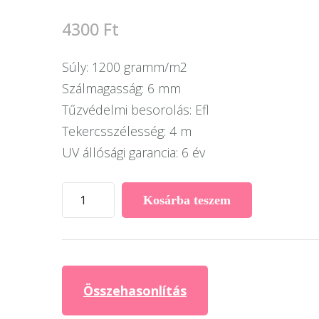
4300
Ft
Súly: 1200 gramm/m2
Szálmagasság: 6 mm
Tűzvédelmi besorolás: Efl
Tekercsszélesség: 4 m
UV állósági garancia: 6 év
Summer
Kosárba teszem
műfű
mennyiség
Összehasonlítás