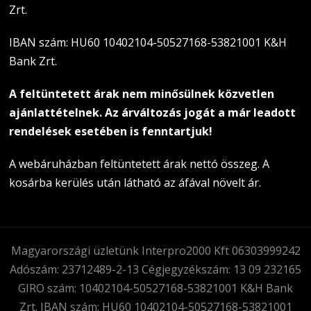
Zrt.
IBAN szám: HU60 10402104-50527168-53821001 K&H
Bank Zrt.
A feltüntetett árak nem minősülnek közvetlen
ajánlattételnek. Az árváltozás jogát a már leadott
rendelések esetében is fenntartjuk!
A webáruházban feltüntetett árak nettó összeg. A
kosárba kerülés után látható az áfával növelt ár.
Magyarországi üzletünk Interpro2000 Kft 06303999242
Adószám: 23712489-2-13 Cégjegyzékszám: 13 09 232165
GIRO szám: 10402104-50527168-53821001 K&H Bank
Zrt. IBAN szám: HU60 10402104-50527168-53821001