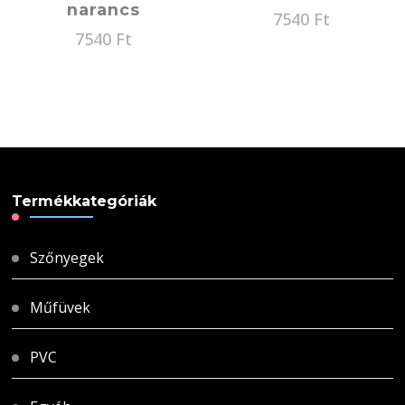
narancs
7540
Ft
7540
Ft
Termékkategóriák
Szőnyegek
Műfüvek
PVC