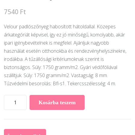
7540
Ft
Velour padlószőnyeg habosított hátoldallal. Közepes
árkategóriát képvisel, így ez jó minőségű, komolyabb, akár
ipari igénybevételnek is megfelel. Ajánljuk nagyobb
használat esetén otthonokba és rendezvényhelyszínekre,
irodákba. A tűzállósági kritériumoknak szerint is
biztonságos. Súly: 1750 gramm/m2. Gyári védőfóliával
szállítjuk. Súly: 1750 gramm/m2. Vastagság: 8 mm.
Tűzvédelmi besorolás: Bfl-s1. Tekercsszélesség: 4 m.
Saxo
Kosárba teszem
tekercses
szőnyeg
227.
középzöld