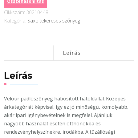
Összehasonlítás
mennyiség
Cikkszám:
30210448
Kategória:
Saxo tekercses szőnyeg
Leírás
Leírás
Velour padlószőnyeg habosított hátoldallal. Közepes
árkategóriát képvisel, így ez jó minőségű, komolyabb,
akár ipari igénybevételnek is megfelel. Ajánljuk
nagyobb használat esetén otthonokba és
rendezvényhelyszínekre, irodákba. A tűzállósági