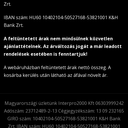
Zrt.
IBAN szám: HU60 10402104-50527168-53821001 K&H
Bank Zrt.
A feltüntetett árak nem minősülnek közvetlen
ajánlattételnek. Az árváltozás jogát a már leadott
rendelések esetében is fenntartjuk!
A webáruházban feltüntetett árak nettó összeg. A
kosárba kerülés után látható az áfával növelt ár.
Magyarországi üzletünk Interpro2000 Kft 06303999242
Adószám: 23712489-2-13 Cégjegyzékszám: 13 09 232165
GIRO szám: 10402104-50527168-53821001 K&H Bank
Zrt. IBAN szám: HU60 10402104-50527168-53821001