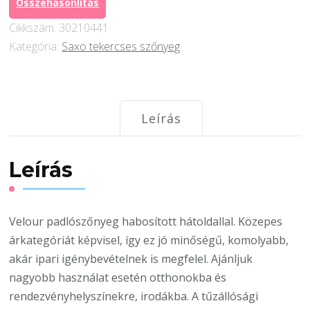
Összehasonlítás
mennyiség
Cikkszám:
30210441
Kategória:
Saxo tekercses szőnyeg
Leírás
Leírás
Velour padlószőnyeg habosított hátoldallal. Közepes
árkategóriát képvisel, így ez jó minőségű, komolyabb,
akár ipari igénybevételnek is megfelel. Ajánljuk
nagyobb használat esetén otthonokba és
rendezvényhelyszínekre, irodákba. A tűzállósági