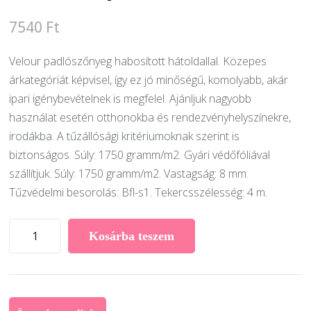
7540
Ft
Velour padlószőnyeg habosított hátoldallal. Közepes
árkategóriát képvisel, így ez jó minőségű, komolyabb, akár
ipari igénybevételnek is megfelel. Ajánljuk nagyobb
használat esetén otthonokba és rendezvényhelyszínekre,
irodákba. A tűzállósági kritériumoknak szerint is
biztonságos. Súly: 1750 gramm/m2. Gyári védőfóliával
szállítjuk. Súly: 1750 gramm/m2. Vastagság: 8 mm.
Tűzvédelmi besorolás: Bfl-s1. Tekercsszélesség: 4 m.
Saxo
Kosárba teszem
tekercses
szőnyeg
151.
középszürke