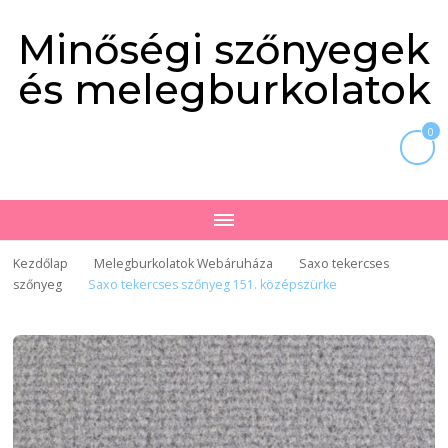
Minőségi szőnyegek
és melegburkolatok
0
Kezdőlap
Melegburkolatok Webáruháza
Saxo tekercses
szőnyeg
Saxo tekercses szőnyeg 151. középszürke