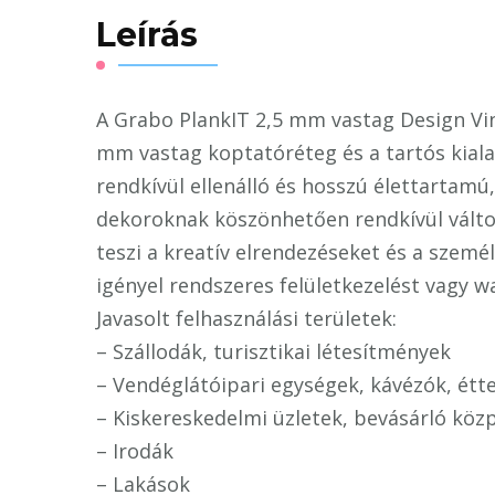
Leírás
A Grabo PlankIT 2,5 mm vastag Design Vin
mm vastag koptatóréteg és a tartós kial
rendkívül ellenálló és hosszú élettartamú
dekoroknak köszönhetően rendkívül vált
teszi a kreatív elrendezéseket és a személ
igényel rendszeres felületkezelést vagy w
Javasolt felhasználási területek:
– Szállodák, turisztikai létesítmények
– Vendéglátóipari egységek, kávézók, é
– Kiskereskedelmi üzletek, bevásárló köz
– Irodák
– Lakások