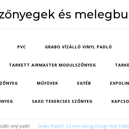
szőnyegek és melegbu
PVC
GRABO VÍZÁLLÓ VINYL PADLÓ
TARKETT AIRMASTER MODULSZŐNYEG
TARKE
SZŐNYEG
MŰFÜVEK
EGYÉB
EXPOLIN
ŐNYEG
SAXO TEKERCSES SZŐNYEG
KAPCS
zálló vinyl padló
Grabo PlankIT 2,5 mm vastag Design Vinyl Padló 