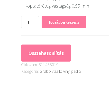
– Koptatóréteg vastagság 0,55 mm
Grabo
Kosárba teszem
PlankIT
2,5
mm
vastag
Összehasonlítás
Design
Vinyl
Cikkszám:
811458019
Padló
Kategória:
Grabo vízálló vinyl padló
burkolat
–
Tully
mennyiség