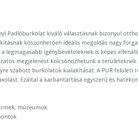
yl Padlóburkolat kiváló választásnak bizonyul otth
akításnak köszönhetően ideális megoldás nagy forga
, a legmagasabb igénybevételeknek is képes ellenáll
ozatos megjelenést kölcsönözhetünk a területeknek
yre szabott burkolatok kialakítását. A PUR felületi 
axolást. Ezáltal a karbantartása egyszerű és hatékon
ttermek, múzeumok
pontok