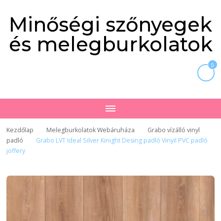
Minőségi szőnyegek
és melegburkolatok
0
Kezdőlap
Melegburkolatok Webáruháza
Grabo vízálló vinyl
padló
Grabo LVT Ideal Silver Kinight Desing padló Vinyil PVC padló
joffery