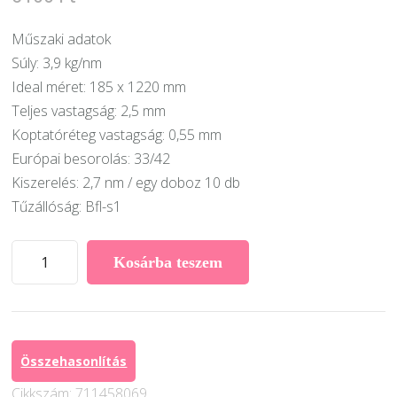
Műszaki adatok
Súly: 3,9 kg/nm
Ideal méret: 185 x 1220 mm
Teljes vastagság: 2,5 mm
Koptatóréteg vastagság: 0,55 mm
Európai besorolás: 33/42
Kiszerelés: 2,7 nm / egy doboz 10 db
Tűzállóság: Bfl-s1
Grabo
Kosárba teszem
LVT
Ideal
Silver
Kinight
Összehasonlítás
Desing
Cikkszám:
711458069
padló