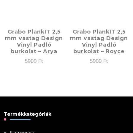
Grabo PlankIT 2,5
Grabo PlankIT 2,5
mm vastag Design
mm vastag Design
Vinyl Padló
Vinyl Padló
burkolat – Arya
burkolat – Royce
5900
Ft
5900
Ft
Termékkategóriák
Szőnyegek