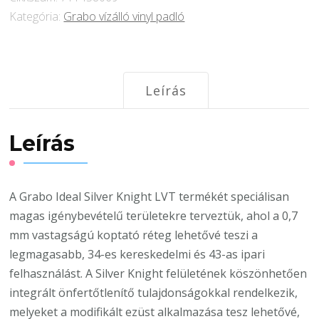
Kategória:
Grabo vízálló vinyl padló
Vinyil
PVC
padló
joffery
Leírás
mennyiség
Leírás
A Grabo Ideal Silver Knight LVT termékét speciálisan
magas igénybevételű területekre terveztük, ahol a 0,7
mm vastagságú koptató réteg lehetővé teszi a
legmagasabb, 34-es kereskedelmi és 43-as ipari
felhasználást. A Silver Knight felületének köszönhetően
integrált önfertőtlenítő tulajdonságokkal rendelkezik,
melyeket a modifikált ezüst alkalmazása tesz lehetővé,