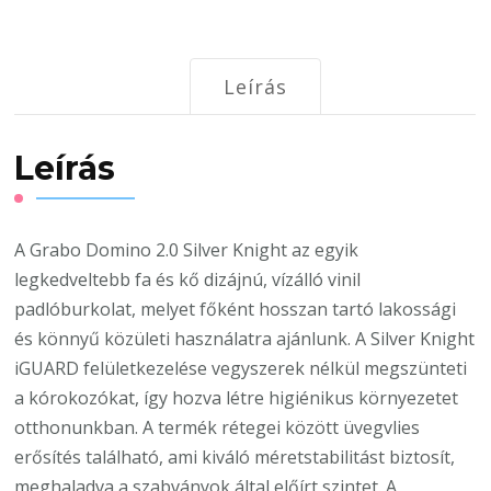
padló
joffery
mennyiség
Leírás
Leírás
A Grabo Domino 2.0 Silver Knight az egyik
legkedveltebb fa és kő dizájnú, vízálló vinil
padlóburkolat, melyet főként hosszan tartó lakossági
és könnyű közületi használatra ajánlunk. A Silver Knight
iGUARD felületkezelése vegyszerek nélkül megszünteti
a kórokozókat, így hozva létre higiénikus környezetet
otthonunkban. A termék rétegei között üvegvlies
erősítés található, ami kiváló méretstabilitást biztosít,
meghaladva a szabványok által előírt szintet. A