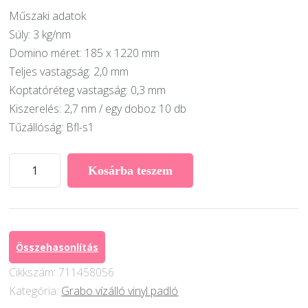
Műszaki adatok
Súly: 3 kg/nm
Domino méret: 185 x 1220 mm
Teljes vastagság: 2,0 mm
Koptatóréteg vastagság: 0,3 mm
Kiszerelés: 2,7 nm / egy doboz 10 db
Tűzállóság: Bfl-s1
Grabo
Kosárba teszem
LVT
Domino
2
Desing
Összehasonlítás
padló
Cikkszám:
711458056
Vinyil
Kategória:
Grabo vízálló vinyl padló
PVC