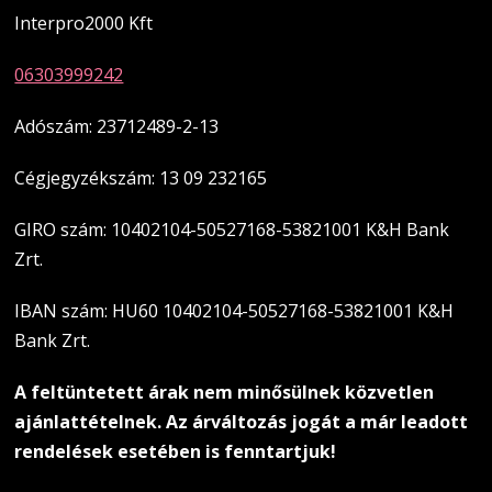
Interpro2000 Kft
06303999242
Adószám: 23712489-2-13
Cégjegyzékszám: 13 09 232165
GIRO szám: 10402104-50527168-53821001 K&H Bank
Zrt.
IBAN szám: HU60 10402104-50527168-53821001 K&H
Bank Zrt.
A feltüntetett árak nem minősülnek közvetlen
ajánlattételnek. Az árváltozás jogát a már leadott
rendelések esetében is fenntartjuk!