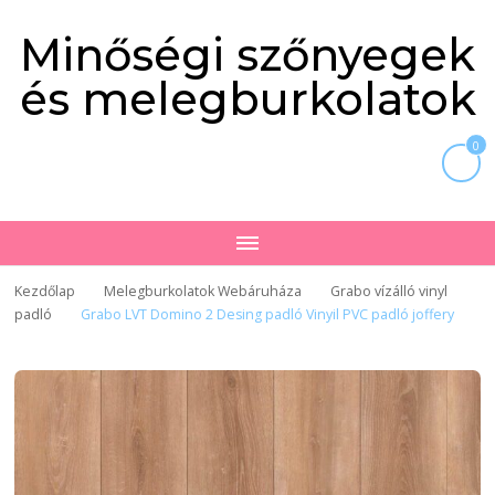
Minőségi szőnyegek
és melegburkolatok
0
Kezdőlap
Melegburkolatok Webáruháza
Grabo vízálló vinyl
padló
Grabo LVT Domino 2 Desing padló Vinyil PVC padló joffery