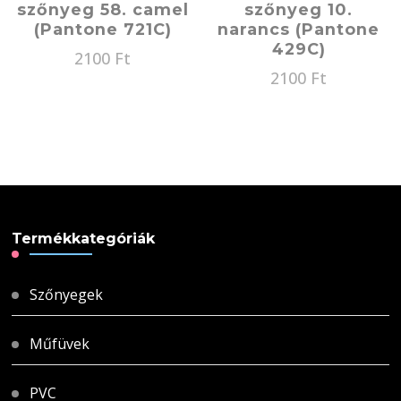
szőnyeg 58. camel
szőnyeg 10.
(Pantone 721C)
narancs (Pantone
429C)
2100
Ft
2100
Ft
Termékkategóriák
Szőnyegek
Műfüvek
PVC