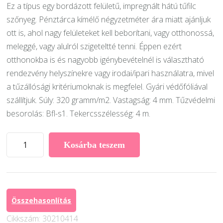
Ez a típus egy bordázott felületű, impregnált hátú tűfilc
szőnyeg. Pénztárca kímélő négyzetméter ára miatt ajánljuk
ott is, ahol nagy felületeket kell beborítani, vagy otthonossá,
meleggé, vagy alulról szigeteltté tenni. Éppen ezért
otthonokba is és nagyobb igénybevételnél is választható
rendezvény helyszínekre vagy irodai/ipari használatra, mivel
a tűzállósági kritériumoknak is megfelel. Gyári védőfóliával
szállítjuk. Súly: 320 gramm/m2. Vastagság: 4 mm. Tűzvédelmi
besorolás: Bfl-s1. Tekercsszélesség: 4 m.
Expoline
Kosárba teszem
tekercses
szőnyeg
15.
sötétszürke
Összehasonlítás
(Pantone
Cikkszám:
30210414
425C)