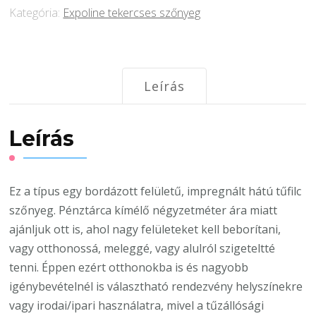
Kategória:
Expoline tekercses szőnyeg
mennyiség
Leírás
Leírás
Ez a típus egy bordázott felületű, impregnált hátú tűfilc
szőnyeg. Pénztárca kímélő négyzetméter ára miatt
ajánljuk ott is, ahol nagy felületeket kell beborítani,
vagy otthonossá, meleggé, vagy alulról szigeteltté
tenni. Éppen ezért otthonokba is és nagyobb
igénybevételnél is választható rendezvény helyszínekre
vagy irodai/ipari használatra, mivel a tűzállósági