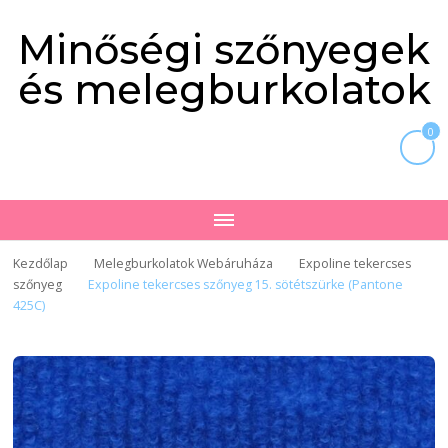
Minőségi szőnyegek
és melegburkolatok
0
Kezdőlap
Melegburkolatok Webáruháza
Expoline tekercses
szőnyeg
Expoline tekercses szőnyeg 15. sötétszürke (Pantone
425C)