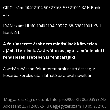
GIRO szám: 10402104-50527168-53821001 K&H Bank
Zrt.
IBAN szám: HU60 10402104-50527168-53821001 K&H
Bank Zrt.
A feltüntetett árak nem minősülnek közvetlen
ajánlattételnek. Az árváltozás jogát a már leadott
rendelések esetében is fenntartjuk!
A webáruházban feltüntetett árak nettó összeg. A
kosárba kerülés után látható az áfával növelt ár.
Magyarországi üzletünk Interpro2000 Kft 06303999242
Adószám: 23712489-2-13 Cégjegyzékszám: 13 09 232165