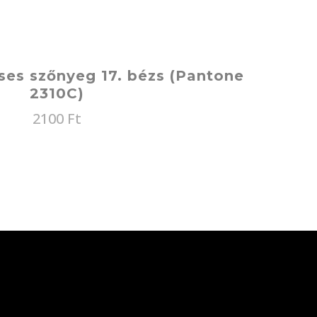
ses szőnyeg 17. bézs (Pantone
2310C)
2100
Ft