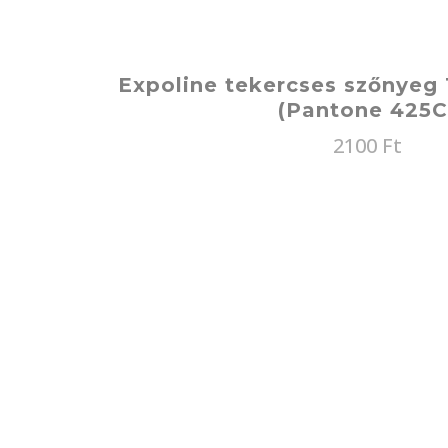
Expoline tekercses szőnyeg 
(Pantone 425C
2100
Ft