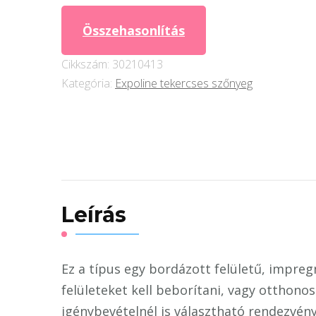
középszürke
Összehasonlítás
(Pantone
Cool
Cikkszám:
30210413
Grey
Kategória:
Expoline tekercses szőnyeg
5C)
mennyiség
Leírás
Ez a típus egy bordázott felületű, impreg
felületeket kell beborítani, vagy otthono
igénybevételnél is választható rendezvény 