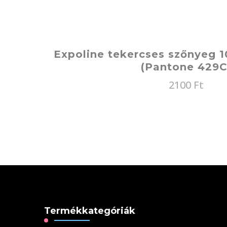
Expoline tekercses szőnyeg 1
(Pantone 429C
2100
Ft
Termékkategóriák