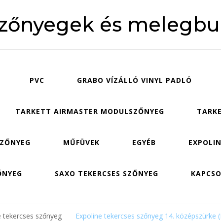
szőnyegek és melegbu
PVC
GRABO VÍZÁLLÓ VINYL PADLÓ
TARKETT AIRMASTER MODULSZŐNYEG
TARKE
SZŐNYEG
MŰFÜVEK
EGYÉB
EXPOLIN
ŐNYEG
SAXO TEKERCSES SZŐNYEG
KAPCS
e tekercses szőnyeg
Expoline tekercses szőnyeg 14. középszürke 