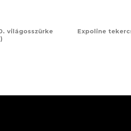
0. világosszürke
Expoline tekerc
)