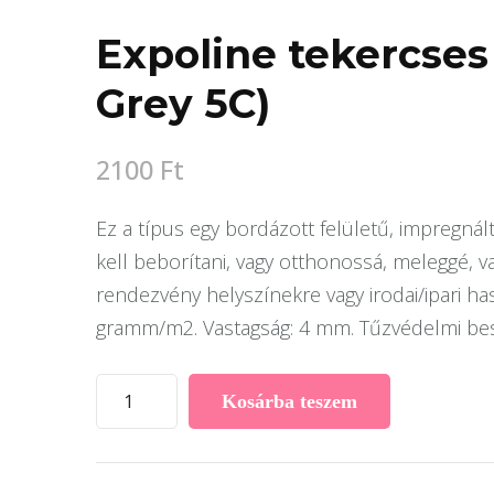
Expoline tekercses
Grey 5C)
2100
Ft
Ez a típus egy bordázott felületű, impregnált
kell beborítani, vagy otthonossá, meleggé, v
rendezvény helyszínekre vagy irodai/ipari hasz
gramm/m2. Vastagság: 4 mm. Tűzvédelmi beso
Expoline
Kosárba teszem
tekercses
szőnyeg
14.