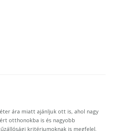
ter ára miatt ajánljuk ott is, ahol nagy
ezért otthonokba is és nagyobb
tűzállósági kritériumoknak is megfelel.