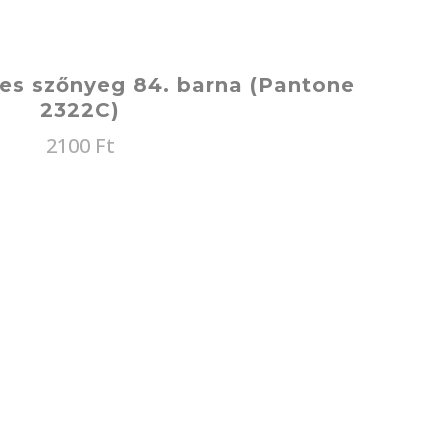
ses szőnyeg 84. barna (Pantone
2322C)
2100
Ft