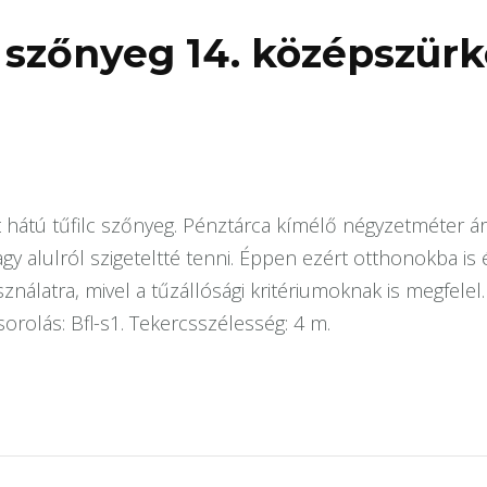
 szőnyeg 14. középszürk
 hátú tűfilc szőnyeg. Pénztárca kímélő négyzetméter ára 
agy alulról szigeteltté tenni. Éppen ezért otthonokba is
nálatra, mivel a tűzállósági kritériumoknak is megfelel. G
rolás: Bfl-s1. Tekercsszélesség: 4 m.