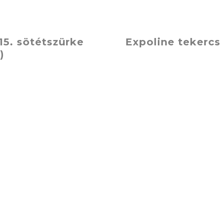
15. sötétszürke
Expoline tekerc
)