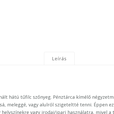
Leírás
nált hátú tűfilc szőnyeg. Pénztárca kímélő négyzetmé
ssá, meleggé, vagy alulról szigeteltté tenni. Éppen 
helyszínekre vagy irodai/ipari használatra, mivel a 