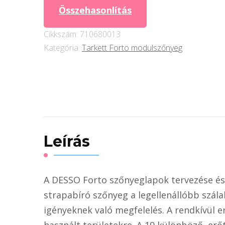
2913
Összehasonlítás
mennyiség
Cikkszám:
710680013
Kategória:
Tarkett Forto modulszőnyeg
Leírás
A DESSO Forto szőnyeglapok tervezése és e
strapabíró szőnyeg a legellenállóbb szála
igényeknek való megfelelés. A rendkívül e