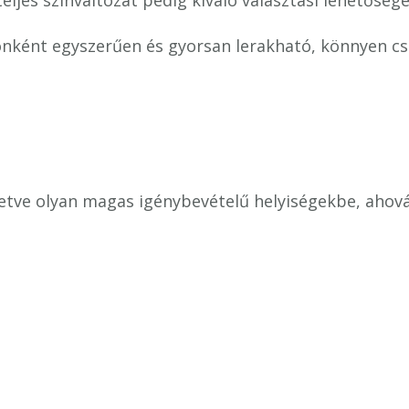
eljes színváltozat pedig kiváló választási lehetőség
ként egyszerűen és gyorsan lerakható, könnyen cse
letve olyan magas igénybevételű helyiségekbe, ahová