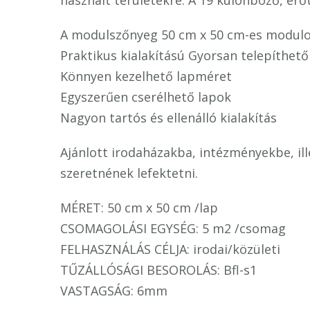
használt területekre. A 19 különböző, erőt
A modulszőnyeg 50 cm x 50 cm-es modulon
Praktikus kialakítású Gyorsan telepíthető
Könnyen kezelhető lapméret
Egyszerűen cserélhető lapok
Nagyon tartós és ellenálló kialakítás
Ajánlott irodaházakba, intézményekbe, il
szeretnének lefektetni.
MÉRET: 50 cm x 50 cm /lap
CSOMAGOLÁSI EGYSÉG: 5 m2 /csomag
FELHASZNÁLÁS CÉLJA: irodai/közületi
TŰZÁLLÓSÁGI BESOROLÁS: Bfl-s1
VASTAGSÁG: 6mm