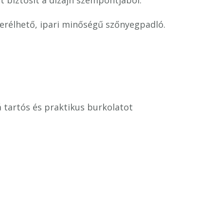
et biztosít a dizájn szempontjából.
rélhető, ipari minőségű szőnyegpadló.
 tartós és praktikus burkolatot