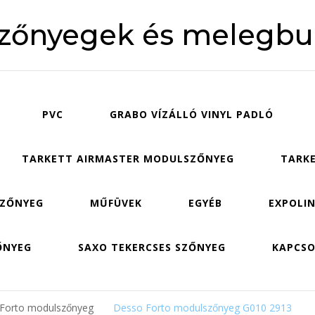
szőnyegek és melegbu
PVC
GRABO VÍZÁLLÓ VINYL PADLÓ
TARKETT AIRMASTER MODULSZŐNYEG
TARKE
SZŐNYEG
MŰFÜVEK
EGYÉB
EXPOLIN
ŐNYEG
SAXO TEKERCSES SZŐNYEG
KAPCS
 Forto modulszőnyeg
Desso Forto modulszőnyeg G010 2913