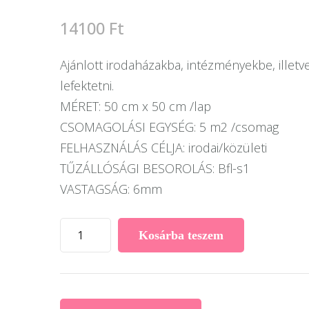
14100
Ft
Ajánlott irodaházakba, intézményekbe, illet
lefektetni.
MÉRET: 50 cm x 50 cm /lap
CSOMAGOLÁSI EGYSÉG: 5 m2 /csomag
FELHASZNÁLÁS CÉLJA: irodai/közületi
TŰZÁLLÓSÁGI BESOROLÁS: Bfl-s1
VASTAGSÁG: 6mm
Desso
Kosárba teszem
Forto
modulszőnyeg
G010