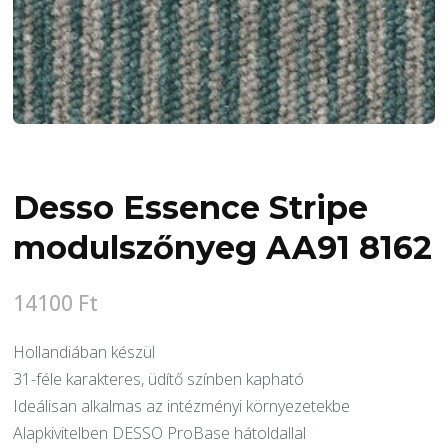
Desso Essence Stripe
modulszőnyeg AA91 8162
14100
Ft
Hollandiában készül
31-féle karakteres, üdítő színben kapható
Ideálisan alkalmas az intézményi környezetekbe
Alapkivitelben DESSO ProBase hátoldallal