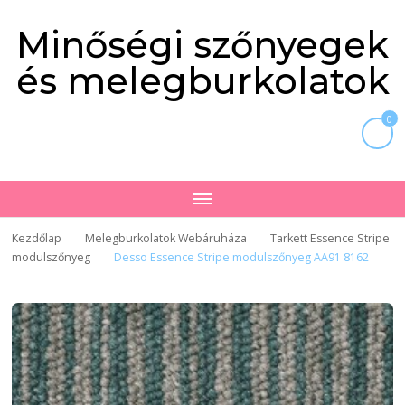
Minőségi szőnyegek
és melegburkolatok
0
Kezdőlap
Melegburkolatok Webáruháza
Tarkett Essence Stripe
modulszőnyeg
Desso Essence Stripe modulszőnyeg AA91 8162