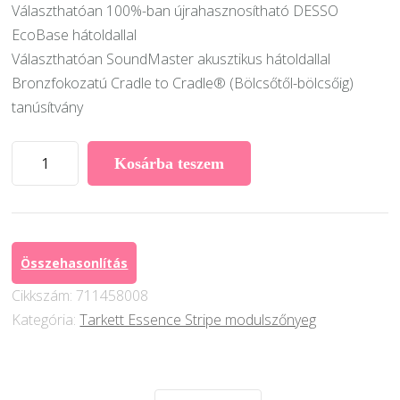
Választhatóan 100%-ban újrahasznosítható DESSO
EcoBase hátoldallal
Választhatóan SoundMaster akusztikus hátoldallal
Bronzfokozatú Cradle to Cradle® (Bölcsőtől-bölcsőig)
tanúsítvány
Desso
Kosárba teszem
Essence
Stripe
modulszőnyeg
AA91
Összehasonlítás
8162
Cikkszám:
711458008
mennyiség
Kategória:
Tarkett Essence Stripe modulszőnyeg