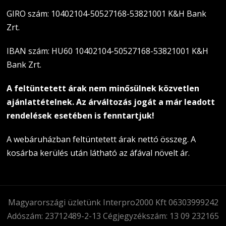
GIRO szám: 10402104-50527168-53821001 K&H Bank
Zrt.
IBAN szám: HU60 10402104-50527168-53821001 K&H
Bank Zrt.
A feltüntetett árak nem minősülnek közvetlen
ajánlattételnek. Az árváltozás jogát a már leadott
rendelések esetében is fenntartjuk!
A webáruházban feltüntetett árak nettó összeg. A
kosárba kerülés után látható az áfával növelt ár.
Magyarországi üzletünk Interpro2000 Kft 06303999242
Adószám: 23712489-2-13 Cégjegyzékszám: 13 09 232165