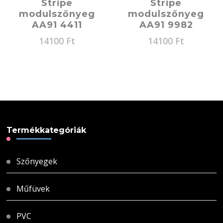
Stripe
Stripe
modulszőnyeg
modulszőnyeg
AA91 4411
AA91 9982
14100
Ft
14100
Ft
Termékkategóriák
Szőnyegek
Műfüvek
PVC