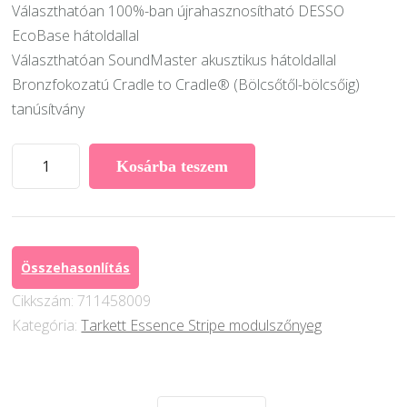
Választhatóan 100%-ban újrahasznosítható DESSO
EcoBase hátoldallal
Választhatóan SoundMaster akusztikus hátoldallal
Bronzfokozatú Cradle to Cradle® (Bölcsőtől-bölcsőig)
tanúsítvány
Desso
Kosárba teszem
Essence
Stirpe
AA91
8522
Összehasonlítás
mennyiség
Cikkszám:
711458009
Kategória:
Tarkett Essence Stripe modulszőnyeg