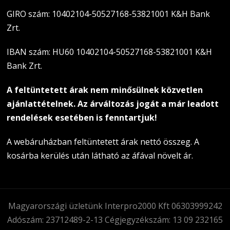
GIRO szám: 10402104-50527168-53821001 K&H Bank
Zrt.
IBAN szám: HU60 10402104-50527168-53821001 K&H
Bank Zrt.
A feltüntetett árak nem minősülnek közvetlen
ajánlattételnek. Az árváltozás jogát a már leadott
rendelések esetében is fenntartjuk!
A webáruházban feltüntetett árak nettó összeg. A
kosárba kerülés után látható az áfával növelt ár.
Magyarországi üzletünk Interpro2000 Kft 06303999242
Adószám: 23712489-2-13 Cégjegyzékszám: 13 09 232165