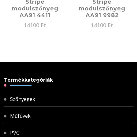
Stripe
Stripe
modulszőnyeg
modulszőnyeg
AA91 4411
AA91 9982
14100
Ft
14100
Ft
Termékkategóriák
Szőnyegek
Műfüvek
PVC