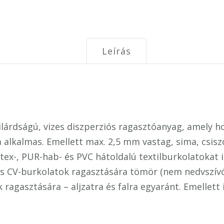
Leírás
zilárdságú, vizes diszperziós ragasztóanyag, amely
a alkalmas. Emellett max. 2,5 mm vastag, sima, csisz
tex-, PUR-hab- és PVC hátoldalú textilburkolatokat i
CV-burkolatok ragasztására tömör (nem nedvszívó) a
ragasztására – aljzatra és falra egyaránt. Emellett 