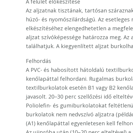
A felület előkészítése
Az aljzatnak tisztának, tartósan szárazna
húzó- és nyomószilárdságú. Az esetleges 
elkészítéséhez elengedhetetlen a megfelel
aljzat szívóképessége határozza meg. Az a
találhatjuk. A kiegyenlített aljzat burkolh
Felhordás
A PVC- és habosított hátoldalú textilbur
kenőlapáttal felhordani. Rugalmas burkol
textilburkolatok esetén B1 vagy B2 kenőla
javasolt. 20–30 perc szellőzési idő eltel
Poliolefin- és gumiburkolatokat feltétle
burkolatok nem nedvszívó aljzatra (példáu
(A1) kenőlapáttal egyenletesen kell felhor
Az ujjpróba után (10–20 perc elteltével) 