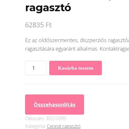
ragasztó
62835
Ft
Ez az oldószermentes, diszperziós ragasztóa
ragasztására egyaránt alkalmas. Kontaktraga
Ceresit
Kosárba teszem
K
188
E
(30
Összehasonlítás
Kg)
Speciális,
Cikkszám:
30210395
extra
Kategória:
Ceresit ragasztó