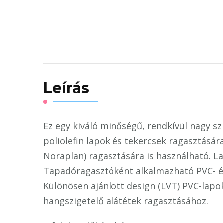
erős
PVC
és
linoleum
ragasztó
mennyiség
Leírás
Ez egy kiváló minőségű, rendkívül nagy s
poliolefin lapok és tekercsek ragasztásár
Noraplan) ragasztására is használható. La
Tapadóragasztóként alkalmazható PVC- és 
Különösen ajánlott design (LVT) PVC-lapok 
hangszigetelő alátétek ragasztásához.