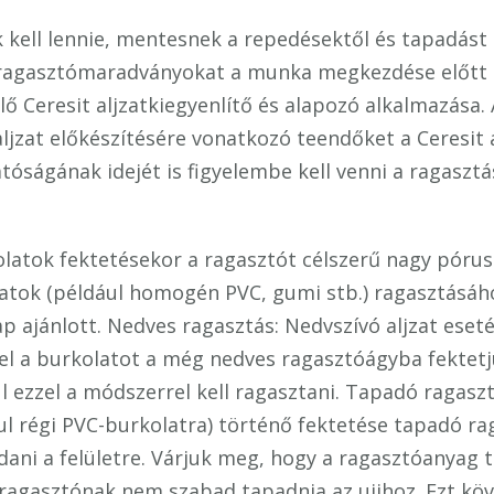
k kell lennie, mentesnek a repedésektől és tapadást
ragasztómaradványokat a munka megkezdése előtt el 
ő Ceresit aljzatkiegyenlítő és alapozó alkalmazása. 
ljzat előkészítésére vonatkozó teendőket a Ceresit 
atóságának idejét is figyelembe kell venni a ragasztás
kolatok fektetésekor a ragasztót célszerű nagy póru
atok (például homogén PVC, gumi stb.) ragasztásáho
p ajánlott. Nedves ragasztás: Nedvszívó aljzat ese
tével a burkolatot a még nedves ragasztóágyba fektet
nül ezzel a módszerrel kell ragasztani. Tapadó raga
l régi PVC-burkolatra) történő fektetése tapadó rag
dani a felületre. Várjuk meg, hogy a ragasztóanyag te
a ragasztónak nem szabad tapadnia az ujjhoz. Ezt kö