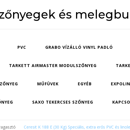
szőnyegek és melegbu
PVC
GRABO VÍZÁLLÓ VINYL PADLÓ
TARKETT AIRMASTER MODULSZŐNYEG
TARKE
SZŐNYEG
MŰFÜVEK
EGYÉB
EXPOLIN
ŐNYEG
SAXO TEKERCSES SZŐNYEG
KAPCS
 ragasztó
Ceresit K 188 E (30 Kg) Speciális, extra erős PVC és lino