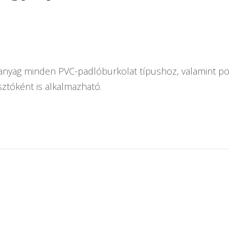
nyag minden PVC-padlóburkolat típushoz, valamint polio
sztóként is alkalmazható.