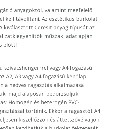
 gátló anyagoktól, valamint megfelelő
kell távolítani. Az esztétikus burkolat
A kiválasztott Ceresit anyag típusát az
aljzatkiegyenlítők műszaki adatlapján
 előtt!
sú szivacshengerrrel vagy A4 fogazású
z A2, A3 vagy A4 fogazású kenőlap,
tén a nedves ragasztás alkalmazása
jük, majd alaposan bedörzsöljük.
sztás: Homogén és heterogén PVC-
asztással történik. Ekkor a ragasztót A4
ljesen kiszellőzzön és áttetszővé váljon.
vetően kezdhetjük a burkolat fektetését.